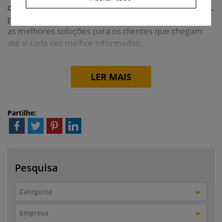
dos seus trabalhadores por um lado e, por outro lado,
procurar juntamente com as marcas que representa
as melhores soluções para os clientes que chegam
até si cada vez melhor informados.
LER MAIS
Partilhe:
Pesquisa
Categoria
Empresa