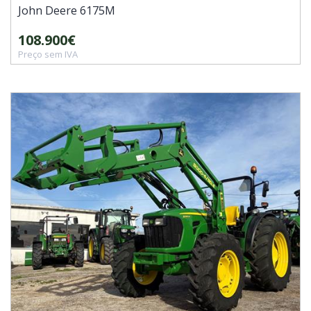
John Deere
6175M
108.900€
Preço sem IVA