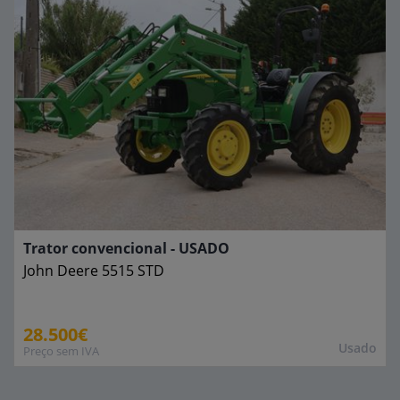
Trator convencional - USADO
John Deere
5515 STD
28.500€
Usado
Preço sem IVA