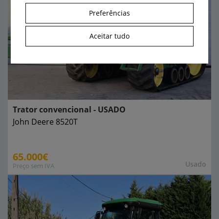
Preferências
Aceitar tudo
Trator convencional - USADO
John Deere
8520T
65.000€
Usado
Preço sem IVA