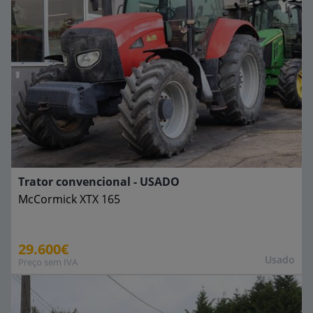
Trator convencional - USADO
McCormick
XTX 165
29.600€
Usado
Preço sem IVA