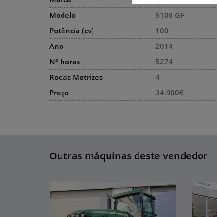
Modelo
5100 GF
Potência (cv)
100
Ano
2014
Nº horas
5274
Rodas Motrizes
4
Preço
34.900€
Outras máquinas deste vendedor