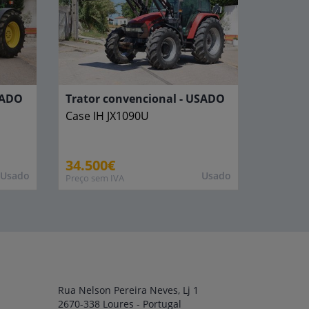
SADO
Trator convencional - USADO
Case IH
JX1090U
34.500€
Usado
Usado
Preço sem IVA
Rua Nelson Pereira Neves, Lj 1
2670-338 Loures - Portugal