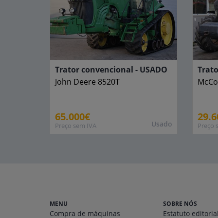
Trator convencional - USADO
Trat
John Deere
8520T
McCo
65.000€
29.6
Usado
Preço sem IVA
Preço 
MENU
SOBRE NÓS
Compra de máquinas
Estatuto editoria