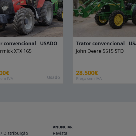
or convencional - USADO
Trator convencional - U
rmick
XTX 165
John Deere
5515 STD
00€
28.500€
Usado
sem IVA
Preço sem IVA
ANUNCIAR
l
/ Distribuição
Revista