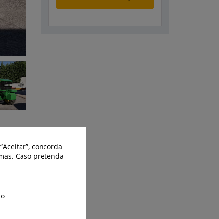
Partilhe:
“Aceitar”, concorda
smas. Caso pretenda
do