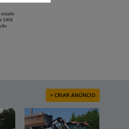
 estado
e 540E
avão
+ CRIAR ANÚNCIO