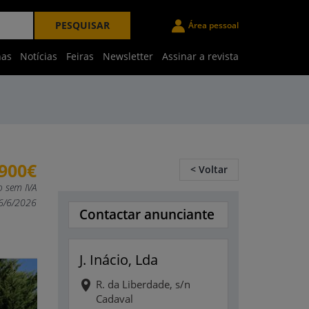
PESQUISAR
Área pessoal
nas
Notícias
Feiras
Newsletter
Assinar a revista
.900€
< Voltar
o sem IVA
16/6/2026
Contactar anunciante
J. Inácio, Lda
R. da Liberdade, s/n
Cadaval