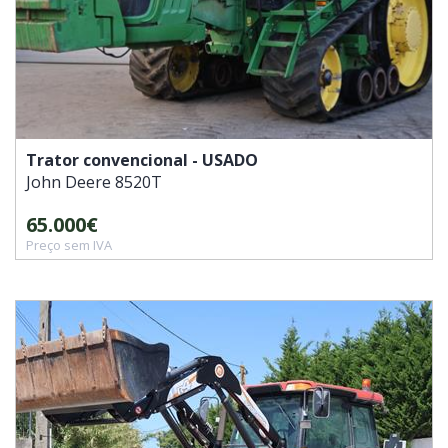
Trator convencional - USADO
John Deere
8520T
65.000€
Preço sem IVA