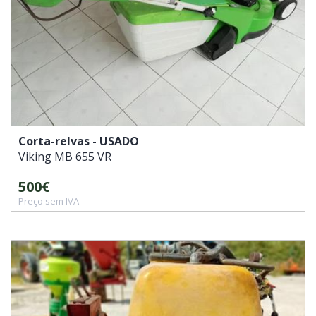
Corta-relvas - USADO
Viking
MB 655 VR
500€
Preço sem IVA