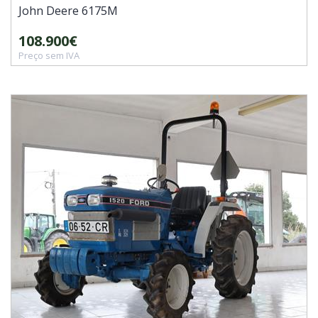
John Deere
6175M
108.900€
Preço sem IVA