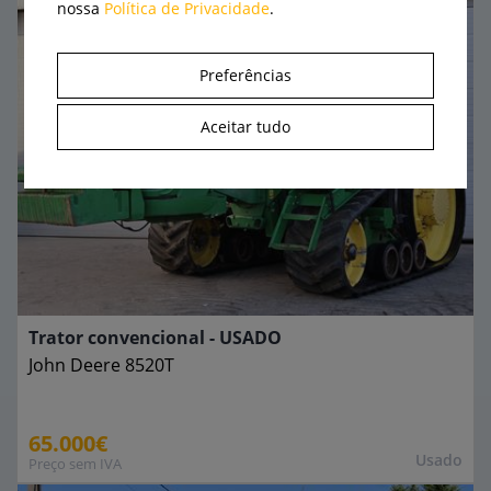
nossa
Política de Privacidade
.
Preferências
Aceitar tudo
Trator convencional - USADO
John Deere
8520T
65.000€
Usado
Preço sem IVA