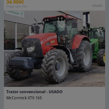
34.900€
Usado
Preço sem IVA
Trator convencional - USADO
McCormick
XTX 165