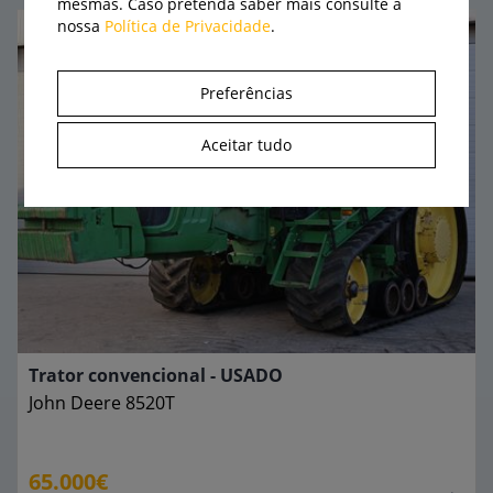
mesmas. Caso pretenda saber mais consulte a
nossa
Política de Privacidade
.
Preferências
Aceitar tudo
Trator convencional - USADO
John Deere
8520T
65.000€