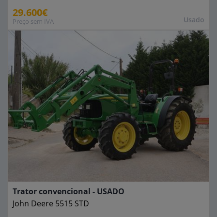
29.600€
Usado
Preço sem IVA
Trator convencional - USADO
John Deere
5515 STD