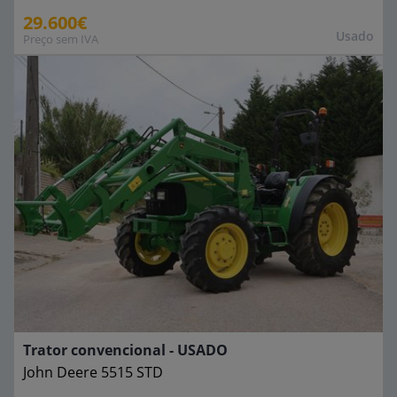
29.600€
Usado
Preço sem IVA
Trator convencional - USADO
John Deere
5515 STD