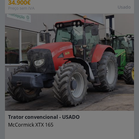
34.900€
Usado
Preço sem IVA
Trator convencional - USADO
McCormick
XTX 165