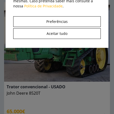
mesmas. Caso pretenda saber mais consulte a
nossa
Política de Privacidade
.
Preferências
Aceitar tudo
Trator convencional - USADO
John Deere
8520T
65.000€