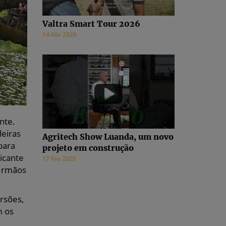
Valtra Smart Tour 2026
14 Abr 2026
nte.
leiras
Agritech Show Luanda, um novo
para
projeto em construção
ricante
17 Fev 2026
 Irmãos
rsões,
m os