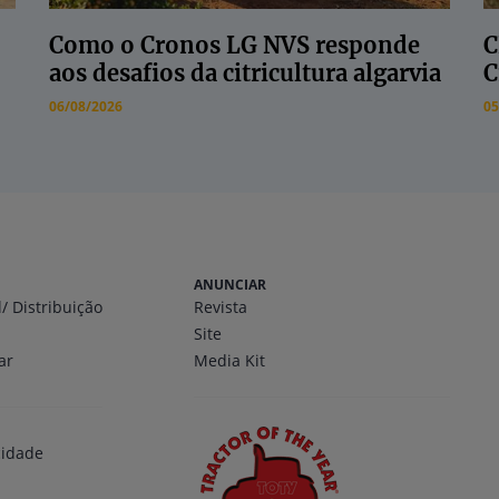
Como o Cronos LG NVS responde
C
aos desafios da citricultura algarvia
C
06/08/2026
05
ANUNCIAR
l
/ Distribuição
Revista
Site
ar
Media Kit
cidade