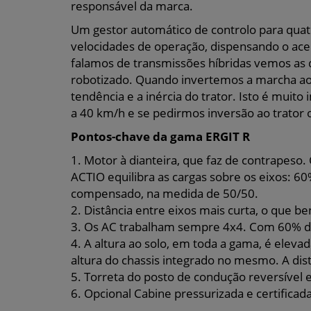
responsável da marca.
Um gestor automático de controlo para qua
velocidades de operação, dispensando o acel
falamos de transmissões híbridas vemos as 
robotizado. Quando invertemos a marcha ao 
tendência e a inércia do trator. Isto é mui
a 40 km/h e se pedirmos inversão ao trator o 
Pontos-chave da gama ERGIT R
1. Motor à dianteira, que faz de contrapeso. 
ACTIO equilibra as cargas sobre os eixos: 60
compensado, na medida de 50/50.
2. Distância entre eixos mais curta, o que be
3. Os AC trabalham sempre 4x4. Com 60% do 
4. A altura ao solo, em toda a gama, é eleva
altura do chassis integrado no mesmo. A dist
5. Torreta do posto de condução reversível
6. Opcional Cabine pressurizada e certificad