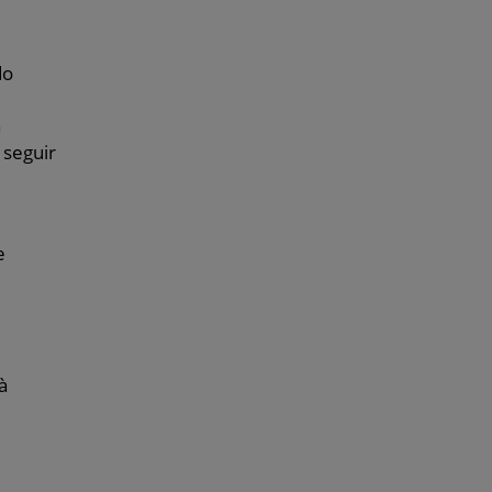
do
a
 seguir
e
à