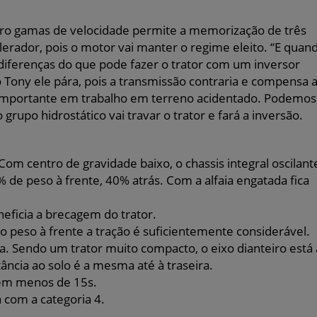
tro gamas de velocidade permite a memorização de três
erador, pois o motor vai manter o regime eleito. “E quan
diferenças do que pode fazer o trator com um inversor
Tony ele pára, pois a transmissão contraria e compensa 
to importante em trabalho em terreno acidentado. Podemos
grupo hidrostático vai travar o trator e fará a inversão.
Com centro de gravidade baixo, o chassis integral oscilant
% de peso à frente, 40% atrás. Com a alfaia engatada fica
neficia a brecagem do trator.
peso à frente a tração é suficientemente considerável.
da. Sendo um trator muito compacto, o eixo dianteiro está 
ância ao solo é a mesma até à traseira.
 em menos de 15s.
a com a categoria 4.