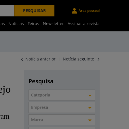
PESQUISAR
Área pessoal
nas
Notícias
Feiras
Newsletter
Assinar a revista
Notícia anterior
Notícia seguinte
|
Pesquisa
ejo
Categoria
Empresa
oram
Marca