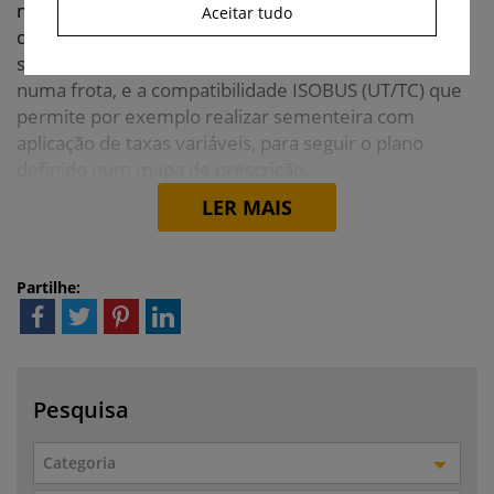
monitor Intelliview IV. Outras ferramentas
Aceitar tudo
disponíveis para configuração neste trator são o
sistema de telemetria PLM Connect, para integração
numa frota, e a compatibilidade ISOBUS (UT/TC) que
permite por exemplo realizar sementeira com
aplicação de taxas variáveis, para seguir o plano
definido num mapa de prescrição.
LER MAIS
Partilhe:
Pesquisa
Categoria