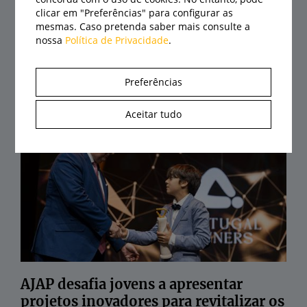
clicar em "Preferências" para configurar as
mesmas. Caso pretenda saber mais consulte a
nossa
Política de Privacidade
.
Agrival abre portas a 21 de agosto com
Preferências
recinto renovado e centenas de
expositores
Aceitar tudo
07/08/2026
AJAP desafia jovens a apresentar
projetos inovadores para revitalizar os