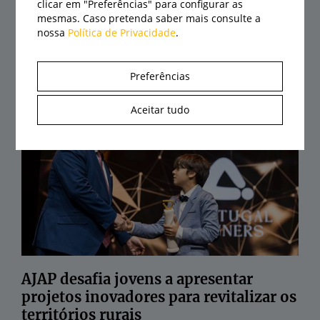
clicar em "Preferências" para configurar as
mesmas. Caso pretenda saber mais consulte a
nossa
Política de Privacidade
.
Agrival abre portas a 21 de agosto com
recinto renovado e centenas de
Preferências
expositores
Aceitar tudo
07/08/2026
AJAP desafia jovens a apresentar
projetos inovadores para revitalizar os
territórios rurais