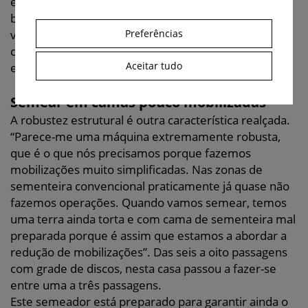
esses erros e o semeador da Horsch pareceu-nos
bastante equilibrado para poder gerir esta
variabilidade”, explicou, enquanto ia coordenando
Preferências
com a sua equipa algumas tarefas logísticas que
Aceitar tudo
estavam a decorrer em paralelo com a sementeira.
Semear em camas pouco mobilizadas
A robustez estrutural é outra característica realçada.
“Parece-me uma máquina extremamente robusta,
que é o que nós precisamos porque fazemos
mobilizações muito simplificadas. Nas zonas de
sementeira convencional praticamente já quase não
fazemos operações. Quando vamos semear, temos
uma terra ainda torta e com cama de sementeira mal
preparada porque é assim que estamos a abordar a
redução de mobilizações”. Das seis a oito passagens
com grade de discos, nesta casa passou a fazer-se
entre uma a três passagens.
Este semeador está preparado para garantir ainda o