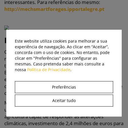
interessantes. Para referências do mesmo:
http://mechsmartforages.ipportalegre.pt
Incentivos ministeriais
Este website utiliza cookies para melhorar a sua
experiência de navegação. Ao clicar em “Aceitar”,
Os ministros, da Agricultura e da Ciência,
concorda com o uso de cookies. No entanto, pode
clicar em "Preferências" para configurar as
respetivamente Capoulas Santos e Manuel Heitor,
mesmas. Caso pretenda saber mais consulte a
também foram ao pólo de Elvas do INIAV.
nossa
Política de Privacidade
.
Basicamente, para enaltecer o trabalho que ali se faz
e para incentivar mais e melhores resultados através
do reforço de dotações para este e outros centros de
Preferências
conhecimento.
Aceitar tudo
Manuel Heitor anunciou que em Elvas será instalado
um laboratório que procurará soluções para uma
agricultura capaz de responder às alterações
climáticas, investimento de 2,4 milhões de euros para