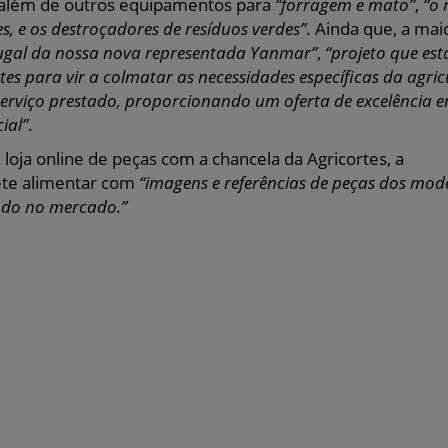
 além de outros equipamentos para
“forragem e mato”
,
“o 
s, e os destroçadores de resíduos verdes”
. Ainda que, a mai
ugal da nossa nova representada Yanmar”
,
“projeto que est
 para vir a colmatar as necessidades específicas da agric
serviço prestado, proporcionando um oferta de excelência 
ial”
.
 loja online de peças com a chancela da Agricortes, a
ete alimentar com
“imagens e referências de peças dos mod
ndo no mercado.”