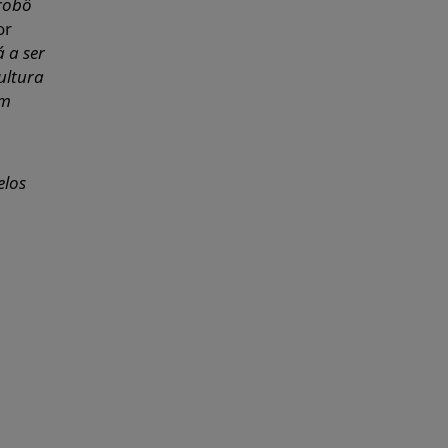
robô
or
á a ser
ultura
em
elos