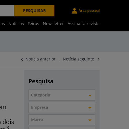
PESQUISAR
Área pessoal
nas
Notícias
Feiras
Newsletter
Assinar a revista
Notícia anterior
Notícia seguinte
|
Pesquisa
Categoria
com
Empresa
Marca
 dois