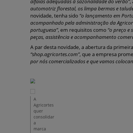
alfaias adequadas à sazonalidade do verão”
,
automotriz florestal, os limpa bermas e talude
novidade, tenha sido
“o lançamento em Port
acompanhado pela administração da Agricortes
portuguesa”
, em requisitos como
“o preço e 
peças, assistência e acompanhamento comerc
A par desta novidade, a abertura da primeira
“shop.agricortes.com”
, que a empresa prom
por nós comercializados e que vamos coloca
A
Agricortes
quer
consolidar
a
marca