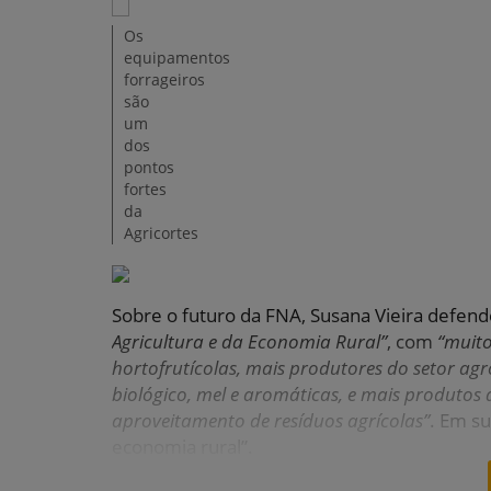
Os
equipamentos
forrageiros
são
um
dos
pontos
fortes
da
Agricortes
Sobre o futuro da FNA, Susana Vieira defend
Agricultura e da Economia Rural”
, com
“muito
hortofrutícolas, mais produtores do setor ag
biológico, mel e aromáticas, e mais produtos
aproveitamento de resíduos agrícolas”
. Em su
economia rural”.