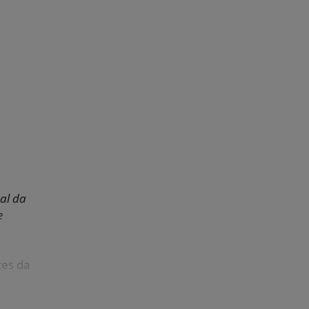
al da
e
tes da