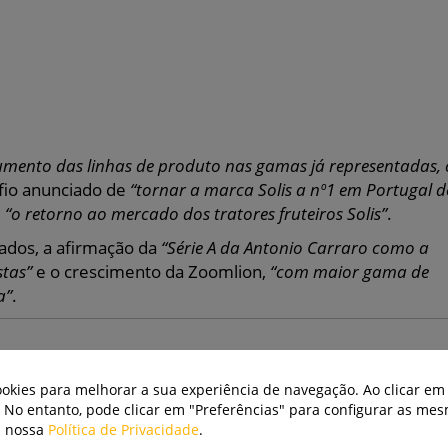
umento das linhas de produto nas gamas já representadas,
fio anunciado de
“tornar a marca Solis a nº1 em Portugal d
m
“o retorno ao mercado dos tratores fruteiros Solis”
.
ados, a afirmação da
“Série A da Antonio Carraro como a
stas”
e o crescimento da Zoomlion,
“com maior gama de
a”
.
cookies para melhorar a sua experiência de navegação. Ao clicar em 
. No entanto, pode clicar em "Preferências" para configurar as me
a nossa
Política de Privacidade
.