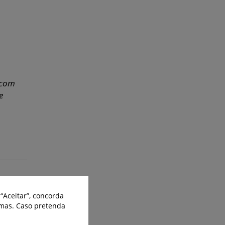
 com
e
“Aceitar”, concorda
smas. Caso pretenda