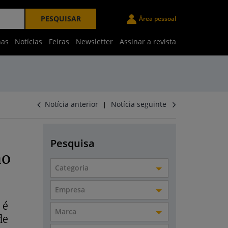
PESQUISAR
Área pessoal
nas
Notícias
Feiras
Newsletter
Assinar a revista
Notícia anterior
Notícia seguinte
|
Pesquisa
ao
Categoria
Empresa
 é
Marca
de