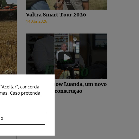
Valtra Smart Tour 2026
14 Abr 2026
Agritech Show Luanda, um novo
“Aceitar”, concorda
projeto em construção
smas. Caso pretenda
17 Fev 2026
do