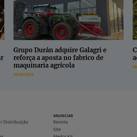
Grupo Durán adquire Galagri e
C
ar
reforça a aposta no fabrico de
a
maquinaria agrícola
06
06/08/2026
ANUNCIAR
l
/ Distribuição
Revista
Site
ar
Media Kit