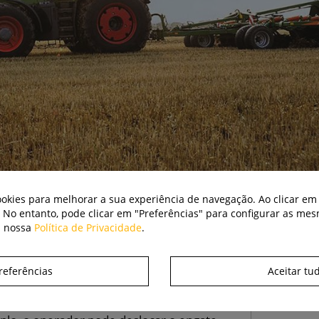
cookies para melhorar a sua experiência de navegação. Ao clicar em 
. No entanto, pode clicar em "Preferências" para configurar as me
a nossa
Política de Privacidade
.
ribuição de peso é sempre a mesma. O
 - em movimento, num plano horizontal,
referências
Aceitar tu
0 cm do eixo traseiro do trator. À medida que
ro, a distribuição do peso é otimizada e a