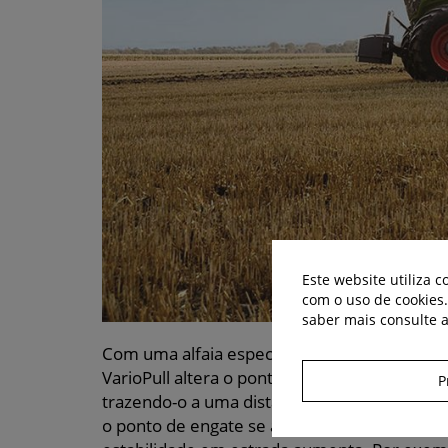
Este website utiliza 
com o uso de cookies
saber mais consulte 
Com uma alfaia específica engatada, a dist
VarioPull altera o ponto de engate da alfaia
P
trazendo-o a uma distância flexível de até 8
o ponto de engate se aproxima do eixo trasei