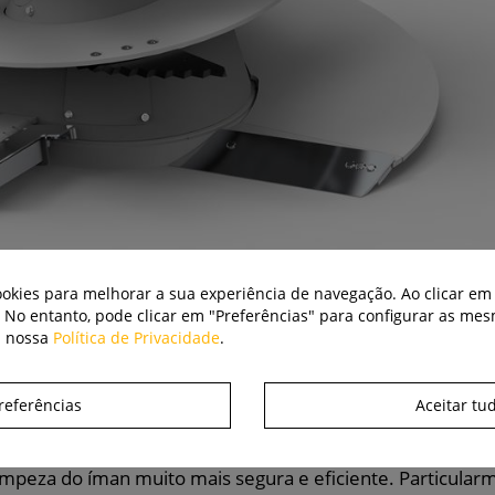
cookies para melhorar a sua experiência de navegação. Ao clicar em 
. No entanto, pode clicar em "Preferências" para configurar as me
a nossa
Política de Privacidade
.
m uma medalha de prata no Prémio de Inovação EuroTier.
referências
Aceitar tu
cado, a nova carcaça pode ser removida do íman. Assim, a
egurança e facilidade.
 limpeza do íman muito mais segura e eficiente. Particula