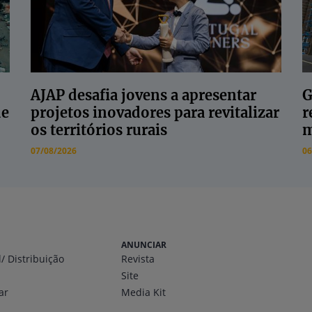
AJAP desafia jovens a apresentar
G
de
projetos inovadores para revitalizar
r
os territórios rurais
m
07/08/2026
06
ANUNCIAR
l
/ Distribuição
Revista
Site
ar
Media Kit