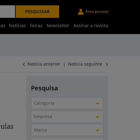
PESQUISAR
Área pessoal
nas
Notícias
Feiras
Newsletter
Assinar a revista
Notícia anterior
Notícia seguinte
|
Pesquisa
Categoria
Empresa
culas
Marca