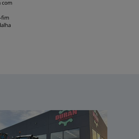
a com
-fim
dalha