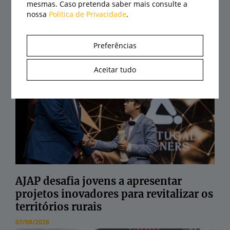
mesmas. Caso pretenda saber mais consulte a
nossa
Política de Privacidade
.
Agrival abre portas a 21 de agosto com
recinto renovado e centenas de
expositores
Preferências
07/08/2026
Aceitar tudo
AJAP desafia jovens a apresentar
projetos inovadores para revitalizar os
territórios rurais
07/08/2026