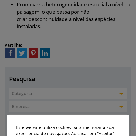
Promover a heterogeneidade espacial a nível da
paisagem, o que passa por não
criar descontinuidade a nível das espécies
instaladas.
Partilhe:
Pesquisa
Categoria
Empresa
Marca
Este website utiliza cookies para melhorar a sua
Autor
experiência de navegação. Ao clicar em “Aceitar”,