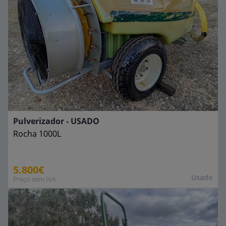
Pulverizador - USADO
Rocha
1000L
5.800€
Usado
Preço sem IVA