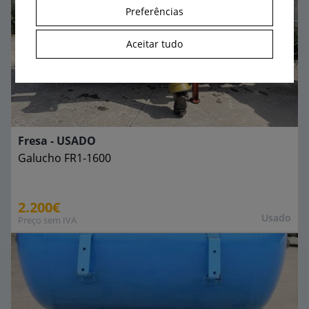
Preferências
Aceitar tudo
Fresa - USADO
Galucho
FR1-1600
2.200€
Usado
Preço sem IVA