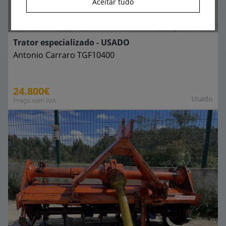
Aceitar tudo
Trator especializado - USADO
Antonio Carraro
TGF10400
24.800€
Usado
Preço sem IVA