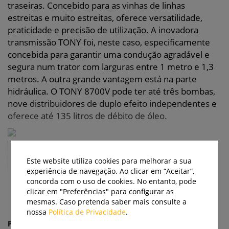
traseiras. Concebido para as vinhas de linhas
estreitas e muito estreitas, oferece versatilidade,
praticidade e precisão de utilização. A inovadora
transmissão TONY foi, neste caso, especificamente
concebida para garantir uma condução agradável e
segura num trator com larguras entre 1 metro e 1,3
metros. A outra grande vantagem está na parte
hidráulica. O TONY 8700V pode ter até três bombas,
nove distribuidores de duplo efeito independentes e
oferece até 135 litros de débito de óleo.
TONY
8700
Este website utiliza cookies para melhorar a sua
V.
experiência de navegação. Ao clicar em “Aceitar”,
concorda com o uso de cookies. No entanto, pode
LER MAIS
clicar em "Preferências" para configurar as
mesmas. Caso pretenda saber mais consulte a
nossa
Política de Privacidade
.
Partilhe: