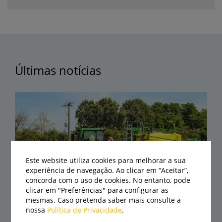
Últimas notícias
Este website utiliza cookies para melhorar a sua
experiência de navegação. Ao clicar em “Aceitar”,
concorda com o uso de cookies. No entanto, pode
clicar em "Preferências" para configurar as
mesmas. Caso pretenda saber mais consulte a
Mercado de tratores agrícolas acelera
nossa
Política de Privacidade
.
até julho com crescimento de 17,8%