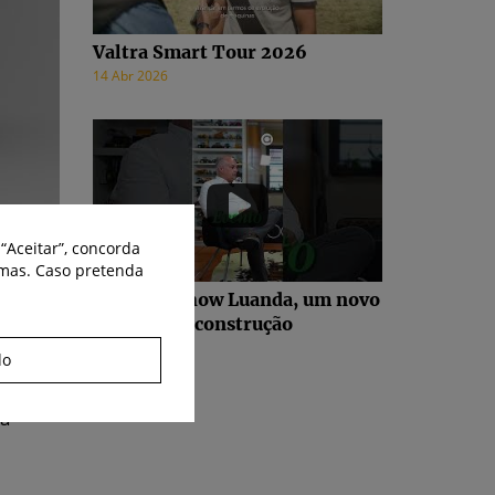
Valtra Smart Tour 2026
14 Abr 2026
“Aceitar”, concorda
smas. Caso pretenda
Agritech Show Luanda, um novo
projeto em construção
17 Fev 2026
do
ca