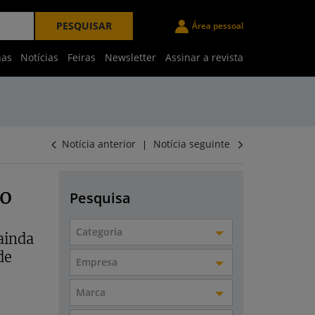
PESQUISAR
Área pessoal
nas
Notícias
Feiras
Newsletter
Assinar a revista
Notícia anterior
Notícia seguinte
|
co
Pesquisa
Categoria
ainda
de
Empresa
Marca