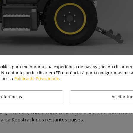
cookies para melhorar a sua experiência de navegação. Ao clicar em 
. No entanto, pode clicar em "Preferências" para configurar as me
a nossa
Política de Privacidade
.
e ao SKE50 da Rigitrac, do qual deriva, sendo menor no
referências
Aceitar tu
étricos, alimentados por uma bateria de 50 kWh.
ck, em Itália, com a comercialização a ser feita sob a mar
marca Keestrack nos restantes países.