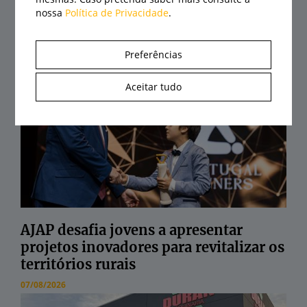
Agrival abre portas a 21 de agosto com
nossa
Política de Privacidade
.
recinto renovado e centenas de
expositores
Preferências
07/08/2026
Aceitar tudo
AJAP desafia jovens a apresentar
projetos inovadores para revitalizar os
territórios rurais
07/08/2026