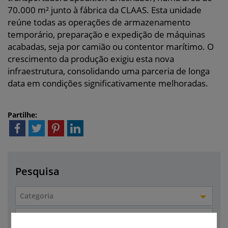
70.000 m² junto à fábrica da CLAAS. Esta unidade
reúne todas as operações de armazenamento
temporário, preparação e expedição de máquinas
acabadas, seja por camião ou contentor marítimo. O
crescimento da produção exigiu esta nova
infraestrutura, consolidando uma parceria de longa
data em condições significativamente melhoradas.
Partilhe:
Pesquisa
Categoria
Empresa