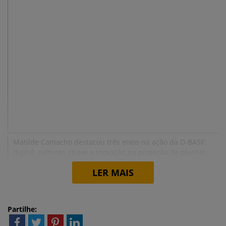
Matilde Camacho destacou três eixos na ação da D-BASF:
digital, culturas-chave e inovação na proteção de plantas
LER MAIS
Partilhe: