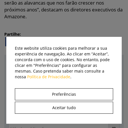
serão as alavancas que nos farão crescer nos
próximos anos”, destacam os diretores executivos da
Amazone.
Partilhe:
Este website utiliza cookies para melhorar a sua
experiência de navegação. Ao clicar em “Aceitar”,
concorda com o uso de cookies. No entanto, pode
Pesquisa
clicar em "Preferências" para configurar as
mesmas. Caso pretenda saber mais consulte a
nossa
Política de Privacidade
.
Categoria
Empresa
Preferências
Marca
Aceitar tudo
Autor