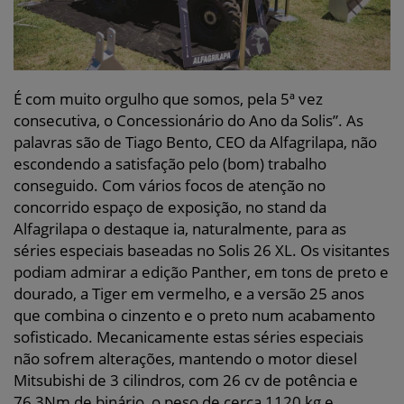
É com muito orgulho que somos, pela 5ª vez
consecutiva, o Concessionário do Ano da Solis”. As
palavras são de Tiago Bento, CEO da Alfagrilapa, não
escondendo a satisfação pelo (bom) trabalho
conseguido. Com vários focos de atenção no
concorrido espaço de exposição, no stand da
Alfagrilapa o destaque ia, naturalmente, para as
séries especiais baseadas no Solis 26 XL. Os visitantes
podiam admirar a edição Panther, em tons de preto e
dourado, a Tiger em vermelho, e a versão 25 anos
que combina o cinzento e o preto num acabamento
sofisticado. Mecanicamente estas séries especiais
não sofrem alterações, mantendo o motor diesel
Mitsubishi de 3 cilindros, com 26 cv de potência e
76,3Nm de binário, o peso de cerca 1120 kg e