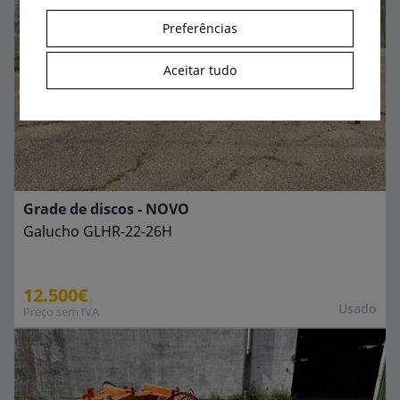
Preferências
Aceitar tudo
Grade de discos - NOVO
Galucho
GLHR-22-26H
12.500€
Usado
Preço sem IVA