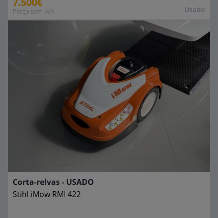
7.500€
Usado
Preço sem IVA
Corta-relvas - USADO
Stihl
iMow RMI 422