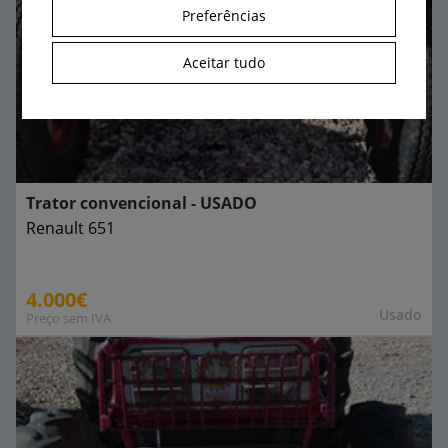
Preferências
Aceitar tudo
Trator convencional - USADO
Renault
651
4.000€
Usado
Preço sem IVA