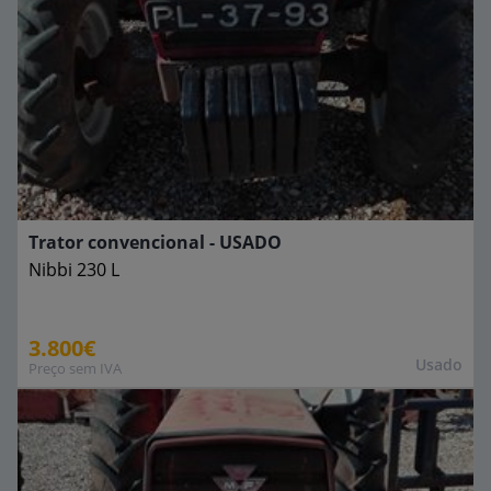
Trator convencional - USADO
Nibbi
230 L
3.800€
Usado
Preço sem IVA