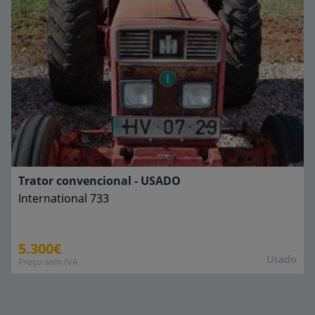
Trator convencional - USADO
International
733
5.300€
Usado
Preço sem IVA