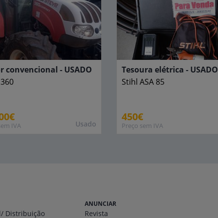
or convencional - USADO
Tesoura elétrica - USADO
360
Stihl
ASA 85
00€
450€
Usado
sem IVA
Preço sem IVA
ANUNCIAR
l
/ Distribuição
Revista