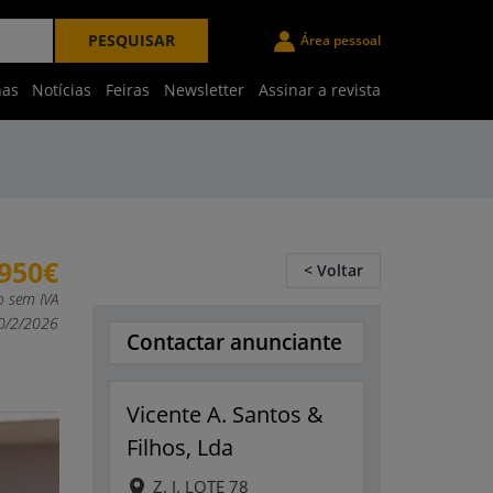
PESQUISAR
Área pessoal
nas
Notícias
Feiras
Newsletter
Assinar a revista
.950€
< Voltar
o sem IVA
20/2/2026
Contactar anunciante
Vicente A. Santos &
Filhos, Lda
Z. I. LOTE 78