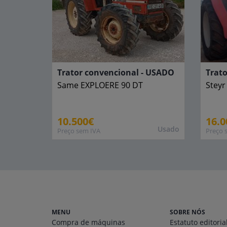
Trator convencional - USADO
Trat
Same
EXPLOERE 90 DT
Steyr
10.500€
16.0
Usado
Preço sem IVA
Preço 
MENU
SOBRE NÓS
Compra de máquinas
Estatuto editoria