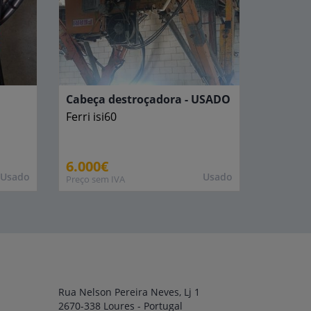
Cabeça destroçadora - USADO
Ferri
isi60
6.000€
Usado
Usado
Preço sem IVA
Rua Nelson Pereira Neves, Lj 1
2670-338 Loures - Portugal