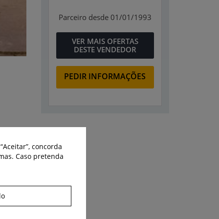
Parceiro desde 01/01/1993
VER MAIS OFERTAS
DESTE VENDEDOR
PEDIR INFORMAÇÕES
Partilhe:
“Aceitar”, concorda
smas. Caso pretenda
do