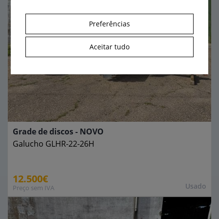
Preferências
Aceitar tudo
Grade de discos - NOVO
Galucho
GLHR-22-26H
12.500€
Usado
Preço sem IVA