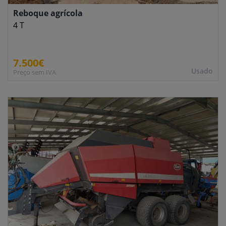
Reboque agrícola
4 T
7.500€
Usado
Preço sem IVA