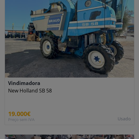
Vindimadora
New Holland SB 58
19.000€
Usado
Preço sem IVA