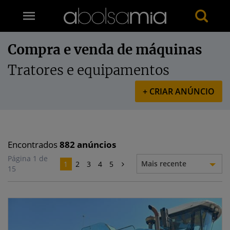
Compra e venda de máquinas
Tratores e equipamentos
+ CRIAR ANÚNCIO
Encontrados
882
anúncios
Página 1 de
Mais recente
1
2
3
4
5
15