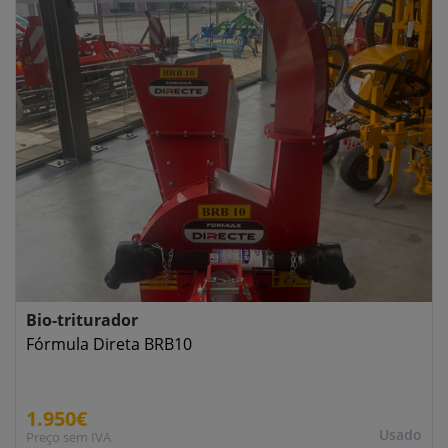
Bio-triturador
Fórmula Direta BRB10
1.950€
Usado
Preço sem IVA