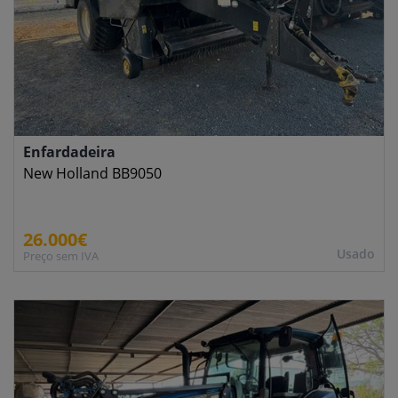
Enfardadeira
New Holland BB9050
26.000€
Usado
Preço sem IVA