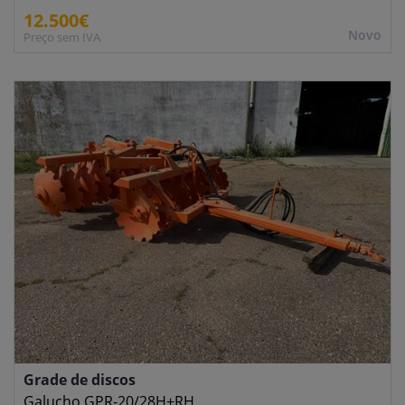
12.500€
Novo
Preço sem IVA
Grade de discos
Galucho GPR-20/28H+RH