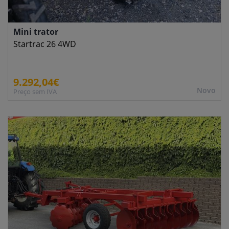
Mini trator
Startrac 26 4WD
9.292,04€
Novo
Preço sem IVA