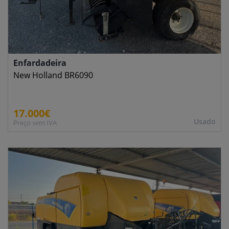
Enfardadeira
New Holland BR6090
17.000€
Usado
Preço sem IVA