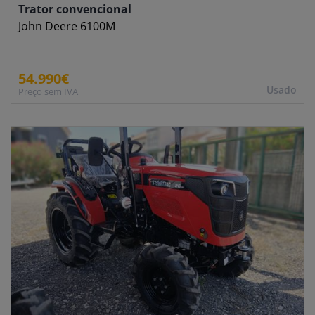
Trator convencional
John Deere 6100M
54.990€
Usado
Preço sem IVA