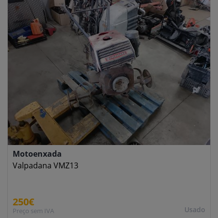
Motoenxada
Valpadana VMZ13
250€
Usado
Preço sem IVA