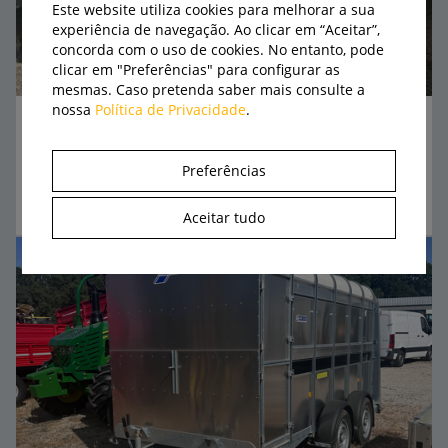
Este website utiliza cookies para melhorar a sua
experiência de navegação. Ao clicar em “Aceitar”,
concorda com o uso de cookies. No entanto, pode
clicar em "Preferências" para configurar as
mesmas. Caso pretenda saber mais consulte a
nossa
Política de Privacidade
.
Trator convencional - USADO
John Deere
6330
Preferências
sob consulta
Usado
Aceitar tudo