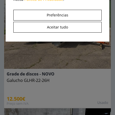
Preferências
Aceitar tudo
Grade de discos - NOVO
Galucho
GLHR-22-26H
12.500€
Usado
Preço sem IVA