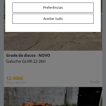
Preferências
Aceitar tudo
Grade de discos - NOVO
Galucho
GLHR-22-26H
12.500€
Usado
Preço sem IVA