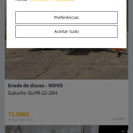
Preferências
Aceitar tudo
Grade de discos - NOVO
Galucho
GLHR-22-26H
12.500€
Usado
Preço sem IVA