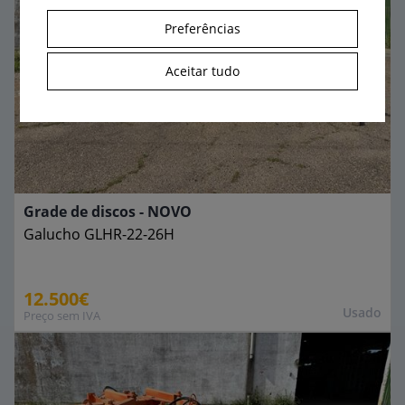
Preferências
Aceitar tudo
Grade de discos - NOVO
Galucho
GLHR-22-26H
12.500€
Usado
Preço sem IVA