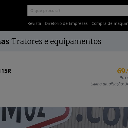
Revista
Diretório de Empresas
Compra de máqui
nas
Tratores e equipamentos
69
115R
Preç
Última atualização: 