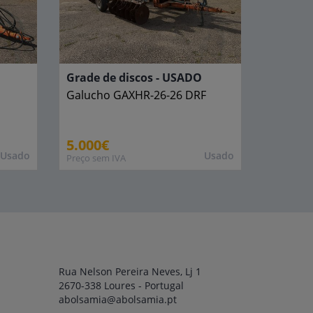
Grade de discos - USADO
Galucho
GAXHR-26-26 DRF
5.000€
Usado
Usado
Preço sem IVA
Rua Nelson Pereira Neves, Lj 1
2670-338 Loures - Portugal
abolsamia@abolsamia.pt