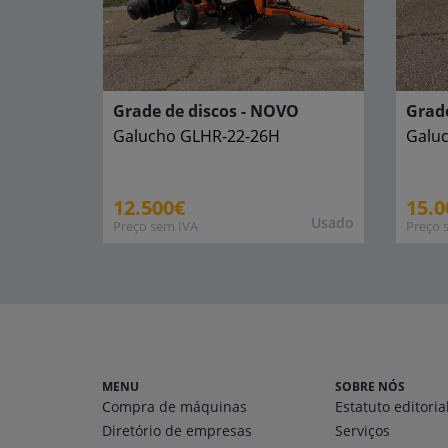
Grade de discos - NOVO
Grade
Galucho
GLHR-22-26H
Galu
12.500€
15.0
Usado
Preço sem IVA
Preço 
MENU
SOBRE NÓS
Compra de máquinas
Estatuto editoria
Diretório
de empresas
Serviços