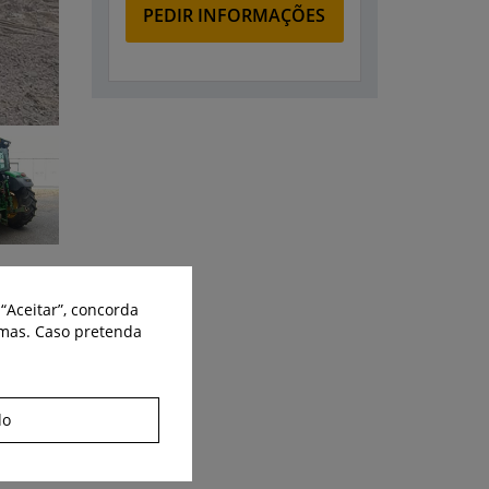
PEDIR INFORMAÇÕES
“Aceitar”, concorda
Partilhe:
smas. Caso pretenda
do