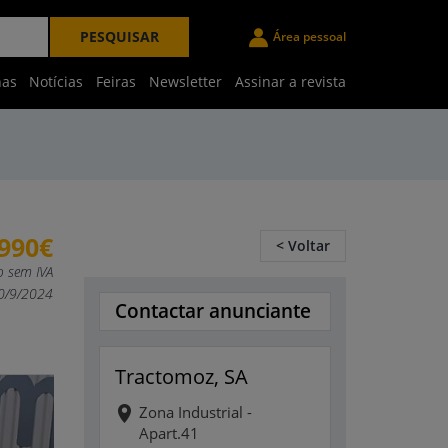
PESQUISAR
Área pessoal
nas
Notícias
Feiras
Newsletter
Assinar a revista
.990€
< Voltar
o sem IVA
30/9/2024
Contactar anunciante
Tractomoz, SA
Zona Industrial -
Apart.41