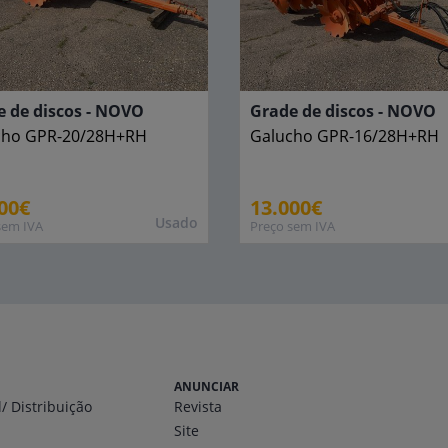
 de discos - NOVO
Grade de discos - NOVO
cho
GPR-20/28H+RH
Galucho
GPR-16/28H+RH
00€
13.000€
Usado
sem IVA
Preço sem IVA
ANUNCIAR
l
/ Distribuição
Revista
Site