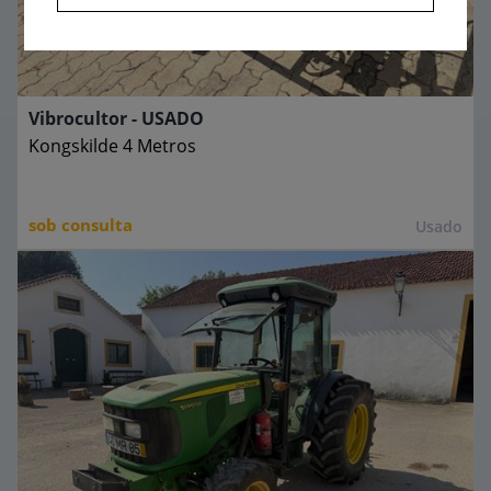
Vibrocultor - USADO
Kongskilde
4 Metros
sob consulta
Usado