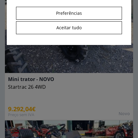
Preferências
Aceitar tudo
Mini trator - NOVO
Startrac
26 4WD
9.292,04€
Novo
Preço sem IVA