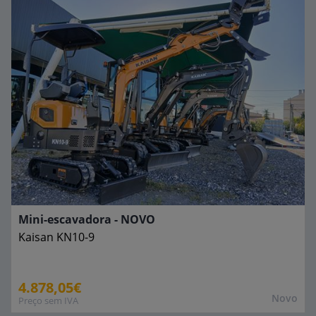
Mini-escavadora - NOVO
Kaisan
KN10-9
4.878,05€
Novo
Preço sem IVA