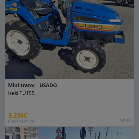
Mini trator - USADO
Iseki
TU155
3.230€
Novo
Preço sem IVA