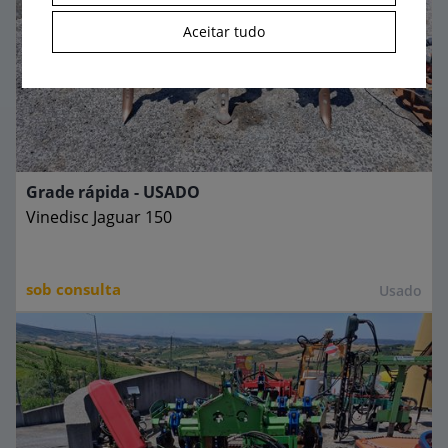
Aceitar tudo
Grade rápida - USADO
Vinedisc Jaguar 150
sob consulta
Usado