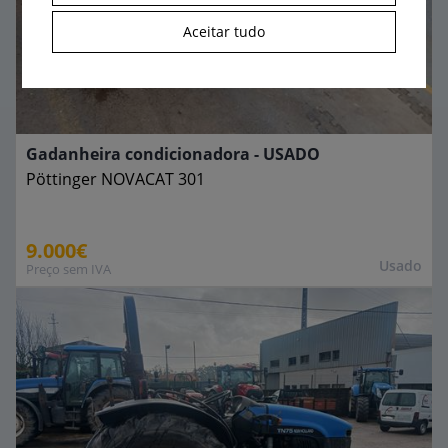
Aceitar tudo
Gadanheira condicionadora - USADO
Pöttinger
NOVACAT 301
9.000€
Usado
Preço sem IVA