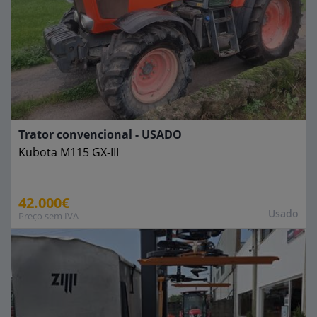
Trator convencional - USADO
Kubota
M115 GX-III
42.000€
Usado
Preço sem IVA