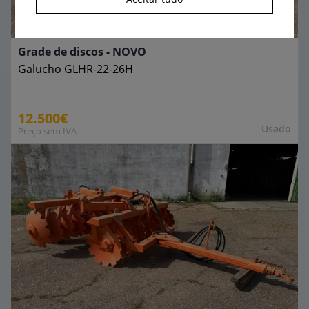
Grade de discos - NOVO
Galucho
GLHR-22-26H
12.500€
Usado
Preço sem IVA