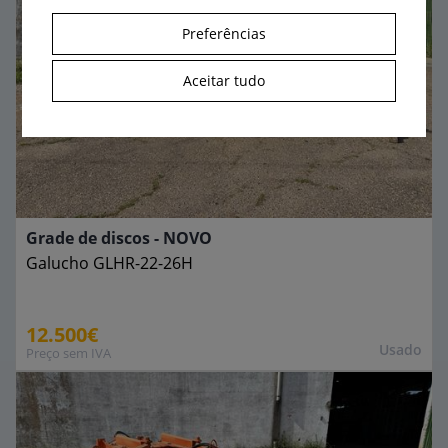
Preferências
Aceitar tudo
Grade de discos - NOVO
Galucho
GLHR-22-26H
12.500€
Usado
Preço sem IVA