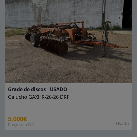
Grade de discos - USADO
Galucho
GAXHR-26-26 DRF
5.000€
Usado
Preço sem IVA