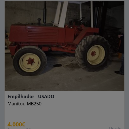
Empilhador - USADO
Manitou
MB250
4.000€
Usado