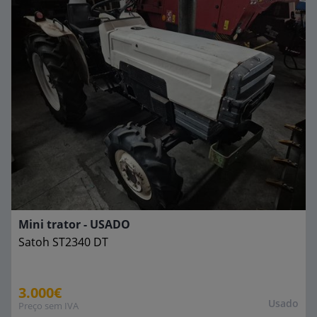
Mini trator - USADO
Satoh
ST2340 DT
3.000€
Usado
Preço sem IVA