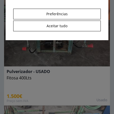
Preferências
Aceitar tudo
Pulverizador - USADO
Fitosa
400Lts
1.500€
Usado
Preço sem IVA