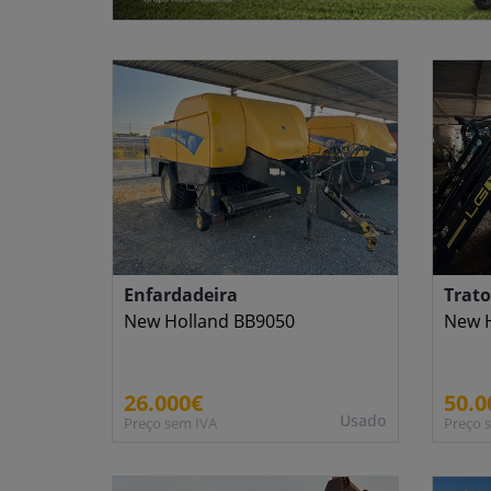
Enfardadeira
Trato
New Holland BB9050
New H
26.000€
50.0
Usado
Preço sem IVA
Preço 