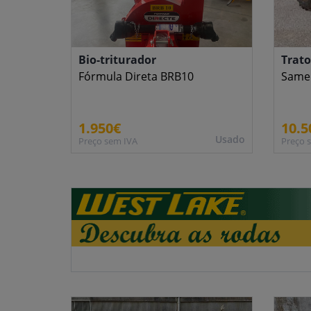
Bio-triturador
Trato
Fórmula Direta BRB10
Same
1.950€
10.5
Usado
Preço sem IVA
Preço 