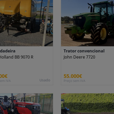
rdadeira
Trator convencional
olland BB 9070 R
John Deere 7720
00€
55.000€
Usado
sem IVA
Preço sem IVA