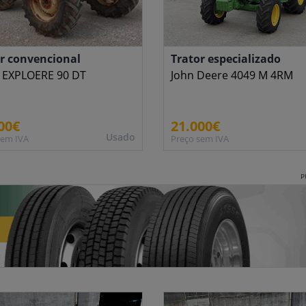
r convencional
Trator especializado
 EXPLOERE 90 DT
John Deere 4049 M 4RM
00€
21.000€
Usado
sem IVA
Preço sem IVA
P