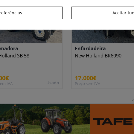
referências
Aceitar tu
imadora
Enfardadeira
olland SB 58
New Holland BR6090
00€
17.000€
Usado
sem IVA
Preço sem IVA
P