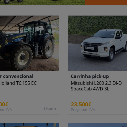
r convencional
Carrinha pick-up
olland T6.155 EC
Mitsubishi L200 2.3 DI-D
SpaceCab 4WD 3L
00€
23.500€
Usado
sem IVA
Preço sem IVA