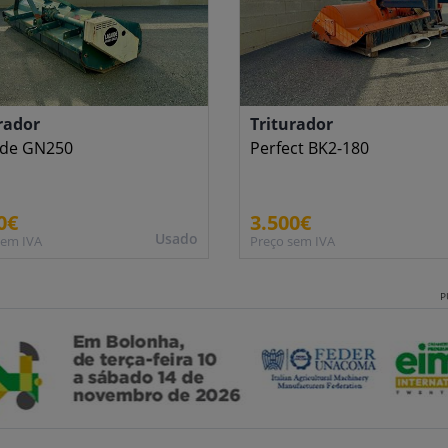
rador
Triturador
rde GN250
Perfect BK2-180
0€
3.500€
Usado
sem IVA
Preço sem IVA
P