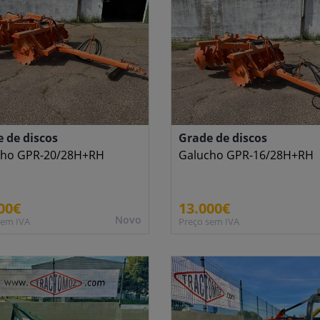
 de discos
Grade de discos
cho GPR-20/28H+RH
Galucho GPR-16/28H+RH
00€
13.000€
Novo
sem IVA
Preço sem IVA