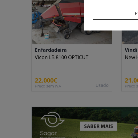
P
Enfardadeira
Vind
Vicon LB 8100 OPTICUT
New H
22.000€
21.0
Usado
Preço sem IVA
Preço 