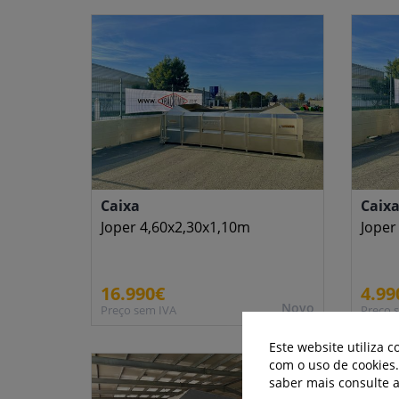
Caixa
Caix
Joper 4,60x2,30x1,10m
Joper
16.990€
4.99
Novo
Preço sem IVA
Preço 
Este website utiliza 
com o uso de cookies
saber mais consulte 