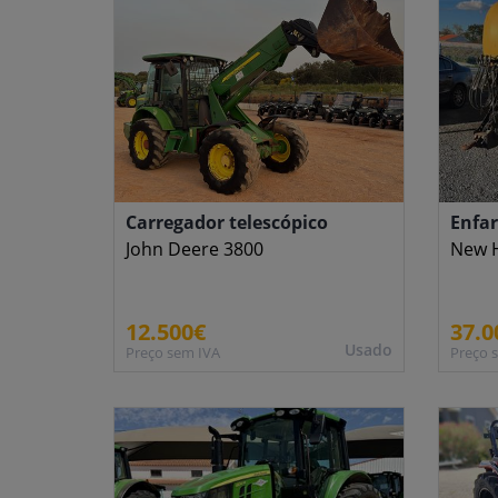
Carregador telescópico
Enfa
John Deere 3800
New H
12.500€
37.0
Usado
Preço sem IVA
Preço 