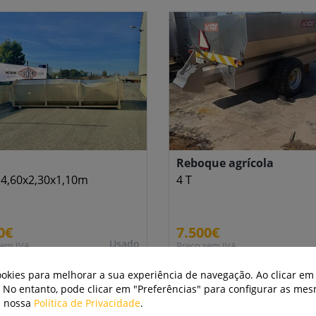
a
Reboque agrícola
 4,60x2,30x1,10m
4 T
0€
7.500€
Usado
sem IVA
Preço sem IVA
cookies para melhorar a sua experiência de navegação. Ao clicar em 
. No entanto, pode clicar em "Preferências" para configurar as me
a nossa
Política de Privacidade
.