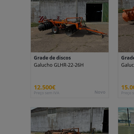
Grade de discos
Grade
Galucho GLHR-22-26H
Galu
12.500€
15.0
Novo
Preço sem IVA
Preço 