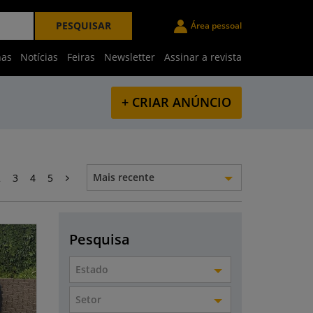
PESQUISAR
Área pessoal
nas
Notícias
Feiras
Newsletter
Assinar a revista
+ CRIAR ANÚNCIO
Mais recente
2
3
4
5
Pesquisa
Estado
Setor