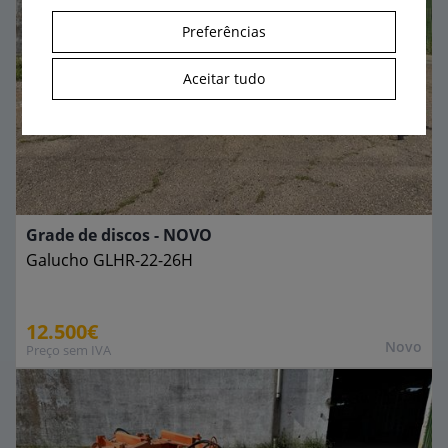
Preferências
Aceitar tudo
Grade de discos - NOVO
Galucho
GLHR-22-26H
12.500€
Novo
Preço sem IVA